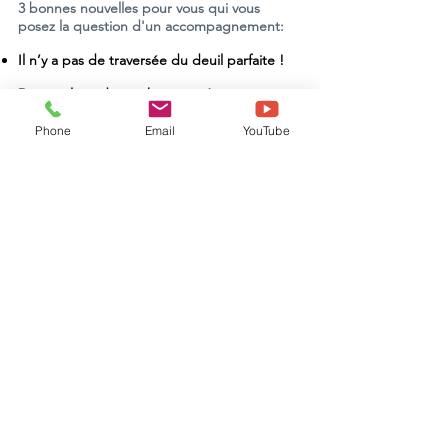
3 bonnes nouvelles pour vous qui vous
posez la question d'un accompagnement:
Il n’y a pas de traversée du deuil parfaite !
Des outils et des techniques s’apprennent
pour se connecter à soi même et se
reconstruire !
Phone
Email
YouTube
Vous trouverez une écoute empathique !