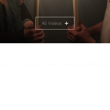
All Videos
 : 06 31 21 66 25 - E-mail :
axelle.huber@gmai